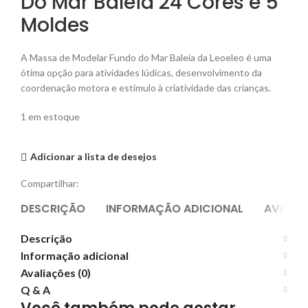
Do Mar Baleia 24 Cores e 5
Moldes
O
O
A Massa de Modelar Fundo do Mar Baleia da Leoeleo é uma
preço
preço
ótima opção para atividades lúdicas, desenvolvimento da
original
atual
coordenação motora e estímulo à criatividade das crianças.
era:
é:
1 em estoque
R$32,90.
R$21,90.
Adicionar a lista de desejos
Compartilhar:
DESCRIÇÃO
INFORMAÇÃO ADICIONAL
AVALIA
Descrição
Informação adicional
Avaliações (0)
Q & A