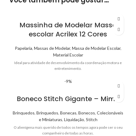
Você também pode gostar…
Massinha de Modelar Massa
escolar Acrilex 12 Cores
Papelaria
,
Massas de Modelar
,
Massa de Modelar Escolar
,
Material Escolar
Ideal para atividade de desenvolvimento da coordenação motora e
entretenimento.
-9%
Boneco Stitch Gigante – Mimo
Brinquedos
,
Brinquedos
,
Bonecas
,
Bonecos
,
Colecionáveis
e Miniaturas
,
Liquidação
,
Stitch
O alienígena mais querido de todos os tempos agora pode ser o seu
companheiro de todas as horas.