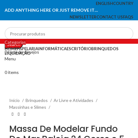
ENGLISH
COUNTRY
ADD ANYTHING HERE OR JUST REMOVE IT…
NEWSLETTER
CONTACT US
FAQS
Categorias
Search
HOME
PAPELARIA
INFORMÁTICA
ESCRITÓRIO
BRINQUEDOS
0
Lista de desejos
LIQUIDAÇÃO
Menu
-33%
0
items
Click to enlarge
Início
Brinquedos
Ar Livre e Atividades
Massinhas e Slimes
Massa De Modelar Fundo