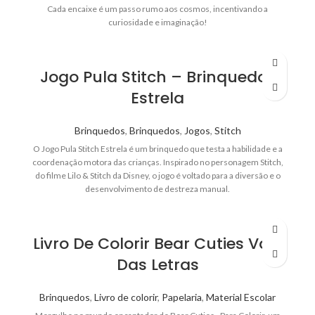
Cada encaixe é um passo rumo aos cosmos, incentivando a
curiosidade e imaginação!
Jogo Pula Stitch – Brinquedos
Estrela
Brinquedos
,
Brinquedos
,
Jogos
,
Stitch
O Jogo Pula Stitch Estrela é um brinquedo que testa a habilidade e a
coordenação motora das crianças. Inspirado no personagem Stitch,
do filme Lilo & Stitch da Disney, o jogo é voltado para a diversão e o
desenvolvimento de destreza manual.
Livro De Colorir Bear Cuties Vale
Das Letras
Brinquedos
,
Livro de colorir
,
Papelaria
,
Material Escolar