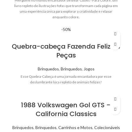
Mergulhe no mundo encantador de Bear Cuties - Para Colorir, um
livro repleto de ilustrações fofas que transformam cada página em
uma experiência única para explorar a criatividade e relaxar
enquanto colore.
-50%
Quebra-cabeça Fazenda Feliz 24
Peças
Brinquedos
,
Brinquedos
,
Jogos
Esse Quebra-Cabeça é uma jornada encantadora por esse
deslumbrante loca repleto de animais felizes!
1988 Volkswagen Gol GTS –
California Classics
Brinquedos
,
Brinquedos
,
Carrinhos e Motos
,
Colecionáveis