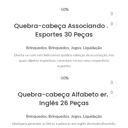
-50%
Quebra-cabeça Associando os
Esportes 30 Peças
Brinquedos
,
Brinquedos
,
Jogos
,
Liquidação
Divirta-se com seis belíssimos quebra-cabeças de associação, nos
quais objetos esportivos conectam-se aos seus respectivos
esportes
-50%
Quebra-cabeça Alfabeto em
Inglês 26 Peças
Brinquedos
,
Brinquedos
,
Jogos
,
Liquidação
Ideal para aprender as letras e palavras em inglês de modo divertido.