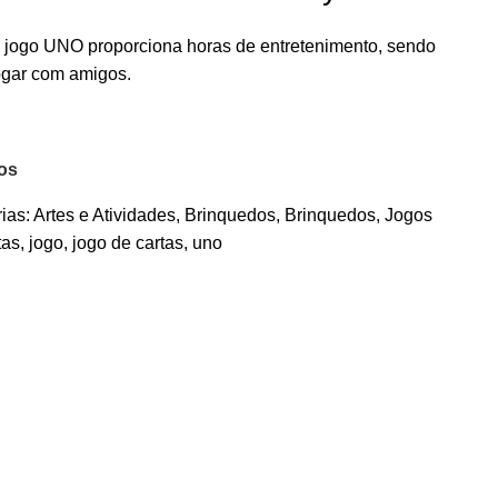
e jogo UNO proporciona horas de entretenimento, sendo
ogar com amigos.
jos
ias:
Artes e Atividades
,
Brinquedos
,
Brinquedos
,
Jogos
tas
,
jogo
,
jogo de cartas
,
uno