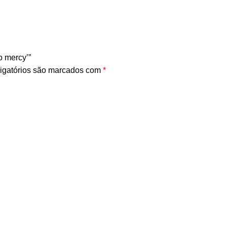
o mercy’”
igatórios são marcados com
*