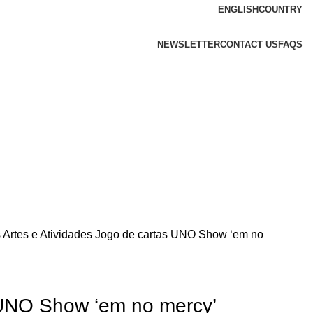
ENGLISH
COUNTRY
NEWSLETTER
CONTACT US
FAQS
s
Artes e Atividades
Jogo de cartas UNO Show ‘em no
 UNO Show ‘em no mercy’