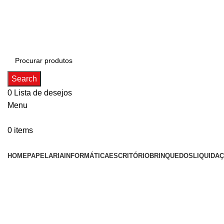
ADD ANYTHING HERE OR JUST REMOVE IT…
Search
0
Lista de desejos
Menu
0
items
Categorias
HOME
PAPELARIA
INFORMÁTICA
ESCRITÓRIO
BRINQUEDOS
LIQUIDA