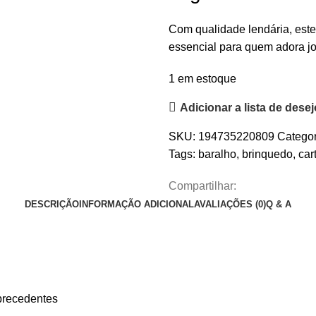
Com qualidade lendária, est
essencial para quem adora j
1 em estoque
Adicionar a lista de dese
SKU:
194735220809
Categor
Tags:
baralho
,
brinquedo
,
car
Compartilhar:
DESCRIÇÃO
INFORMAÇÃO ADICIONAL
AVALIAÇÕES (0)
Q & A
precedentes