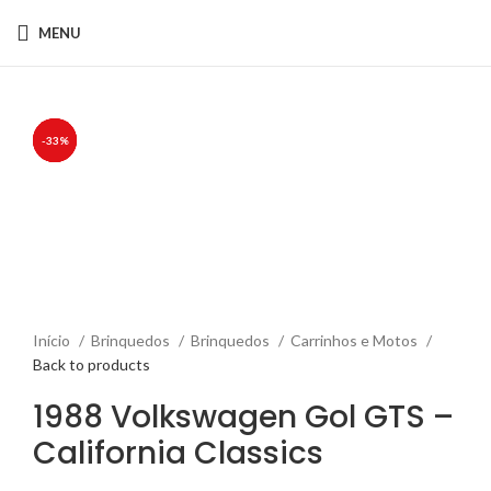
MENU
SOLD
-40%
-25%
-50%
-33%
OUT
Click to enlarge
Início
Brinquedos
Brinquedos
Carrinhos e Motos
Back to products
1988 Volkswagen Gol GTS –
California Classics