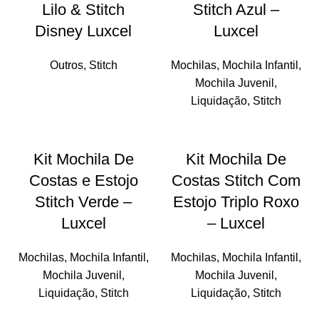
Lilo & Stitch
Stitch Azul –
Disney Luxcel
Luxcel
Outros
,
Stitch
Mochilas
,
Mochila Infantil
,
Mochila Juvenil
,
Liquidação
,
Stitch
-11%
-21%
Kit Mochila De
Kit Mochila De
SOLD
SOLD
Costas e Estojo
Costas Stitch Com
OUT
OUT
Stitch Verde –
Estojo Triplo Roxo
Luxcel
– Luxcel
Mochilas
,
Mochila Infantil
,
Mochilas
,
Mochila Infantil
,
Mochila Juvenil
,
Mochila Juvenil
,
Liquidação
,
Stitch
Liquidação
,
Stitch