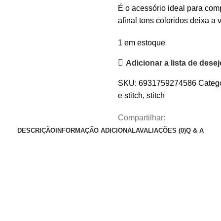
O
O
É o acessório ideal para com
preço
preço
afinal tons coloridos deixa a v
original
atual
1 em estoque
era:
é:
R$279,90.
R$179,90.
Adicionar a lista de dese
SKU:
6931759274586
Catego
e stitch
,
stitch
Compartilhar:
DESCRIÇÃO
INFORMAÇÃO ADICIONAL
AVALIAÇÕES (0)
Q & A