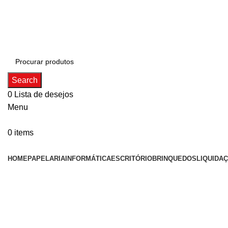
ADD ANYTHING HERE OR JUST REMOVE IT…
Search
0
Lista de desejos
Menu
0
items
Categorias
HOME
PAPELARIA
INFORMÁTICA
ESCRITÓRIO
BRINQUEDOS
LIQUIDA
-36%