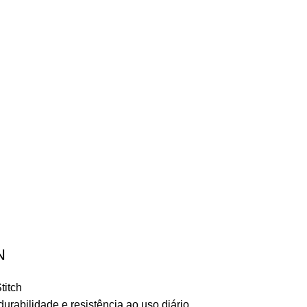
N
titch
durabilidade e resistência ao uso diário.