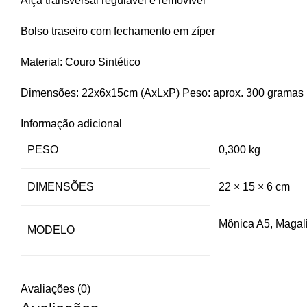
Alça transversal regulável e removível
Bolso traseiro com fechamento em zíper
Material: Couro Sintético
Dimensões: 22x6x15cm (AxLxP) Peso: aprox. 300 gramas
Informação adicional
PESO
0,300 kg
DIMENSÕES
22 × 15 × 6 cm
Mônica A5, Magal
MODELO
Avaliações (0)