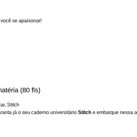
 você se apaixonar!
téria (80 fls)
lar
,
Stitch
ranta já o seu caderno universitário
Stitch
e embarque nessa av