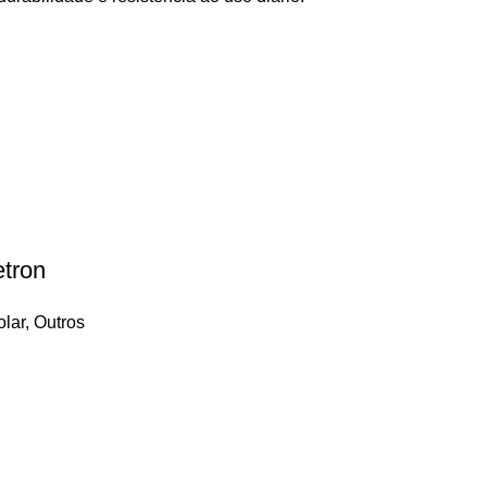
etron
olar
,
Outros