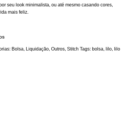
por seu look minimalista, ou até mesmo casando cores,
ida mais feliz.
jos
rias:
Bolsa
,
Liquidação
,
Outros
,
Stitch
Tags:
bolsa
,
lilo
,
lilo