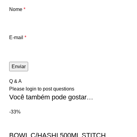
Nome
*
E-mail
*
Q & A
Please
login
to post questions
Você também pode gostar…
-33%
BOWL C/HASHI 500ML STITCH