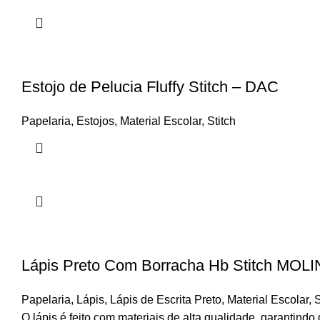
Estojo de Pelucia Fluffy Stitch – DAC
Papelaria
,
Estojos
,
Material Escolar
,
Stitch
Lápis Preto Com Borracha Hb Stitch MOLI
Papelaria
,
Lápis
,
Lápis de Escrita Preto
,
Material Escolar
,
S
O lápis é feito com materiais de alta qualidade, garantindo 