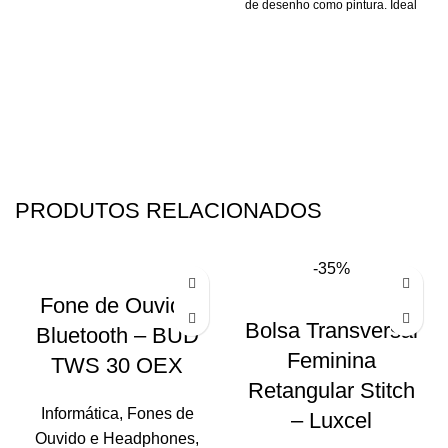
de desenho como pintura. Ideal
para atividades escolares e
artísticas. Além disso essa
maleta é compacta e fácil de
transportar tornando-a perfeita
para viagens.
PRODUTOS RELACIONADOS
-35%
Fone de Ouvido
Bolsa Transversal
Bluetooth – BUD
Feminina
TWS 30 OEX
Retangular Stitch
Informática
,
Fones de
– Luxcel
Ouvido e Headphones
,