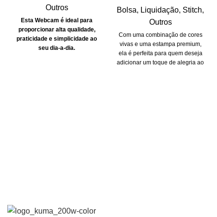
Outros
Bolsa
,
Liquidação
,
Stitch
,
Esta Webcam é ideal para
Outros
proporcionar alta qualidade,
Com uma combinação de cores
praticidade e simplicidade ao
vivas e uma estampa premium,
seu dia-a-dia.
ela é perfeita para quem deseja
adicionar um toque de alegria ao
seu estilo minimalista ou para
aqueles que amam misturar e
combinar para criar looks únicos.