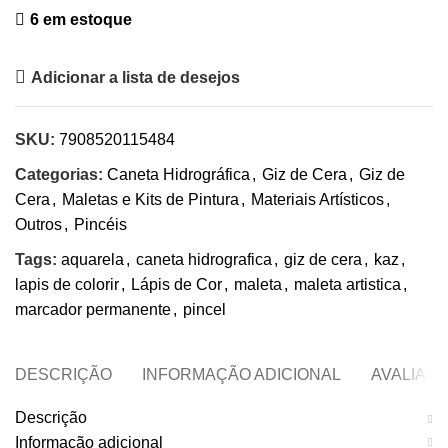
6 em estoque
Adicionar a lista de desejos
SKU:
7908520115484
Categorias:
Caneta Hidrográfica
,
Giz de Cera
,
Giz de
Cera
,
Maletas e Kits de Pintura
,
Materiais Artísticos
,
Outros
,
Pincéis
Tags:
aquarela
,
caneta hidrografica
,
giz de cera
,
kaz
,
lapis de colorir
,
Lápis de Cor
,
maleta
,
maleta artistica
,
marcador permanente
,
pincel
DESCRIÇÃO
INFORMAÇÃO ADICIONAL
AVALIAÇÕ
Descrição
Informação adicional