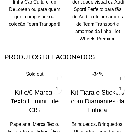
linha Car Culture, do
identidade visual da Audi
DeLorean ou para quem
Sport! Perfeito para fãs
quer completar sua
de Audi, colecionadores
coleção Team Transport!
de Team Transport e
amantes da linha Hot
Wheels Premium
PRODUTOS RELACIONADOS
Sold out
-34%
Kit c/6 Marca-
Kit Tiara e Stickers
Texto Lumini Lite
com Diamantes da
CIS
Luluca
Papelaria
,
Marca Texto
,
Brinquedos
,
Brinquedos
,
Marca Texto Hidrográfico
,
Utilidades
,
Liquidação
,