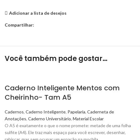
Adicionar a lista de desejos
Compartilhar:
Você também pode gostar…
Caderno Inteligente Mentos com
Cheirinho- Tam A5
Cadernos
,
Caderno Inteligente
,
Papelaria
,
Caderneta de
Anotações
,
Caderno Universitário
,
Material Escolar
O A5 é exatamente o que o nome promete: metade de uma folha
sulfite (A4). Ele traz mais espaço para você escrever, desenhar,
rabiscar, mas sem ocupar um espação na mochila.