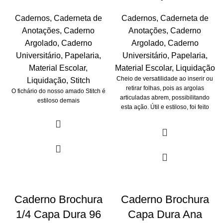
Cadernos
,
Caderneta de
Cadernos
,
Caderneta de
Anotações
,
Caderno
Anotações
,
Caderno
Argolado
,
Caderno
Argolado
,
Caderno
Universitário
,
Papelaria
,
Universitário
,
Papelaria
,
Material Escolar
,
Material Escolar
,
Liquidação
Cheio de versatilidade ao inserir ou
Liquidação
,
Stitch
retirar folhas, pois as argolas
O fichário do nosso amado Stitch é
articuladas abrem, possibilitando
estiloso demais
esta ação. Útil e estiloso, foi feito
para arrasar!
Caderno Brochura
Caderno Brochura
1/4 Capa Dura 96
Capa Dura Ana