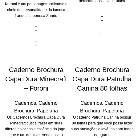
dedicado aos fãs da Luluca
Kuromi é um personagem cativante e
cheio de personalidade da famosa
franquia japonesa Sanrio
Caderno Brochura
Caderno Brochura
Capa Dura Minecraft
Capa Dura Patrulha
– Foroni
Canina 80 folhas
Cadernos
,
Caderno
Cadernos
,
Caderno
Brochura
,
Papelaria
Brochura
,
Papelaria
Os Cadernos Brochura Capa Dura
O caderno Patrulha Canina possui
Minecraft busca trazer em suas
80 folhas para que você possa fazer
diferentes capas a essência do jogo -
suas anotações e levá-las para todos
que é um dos mais vendidos no
os lugares.