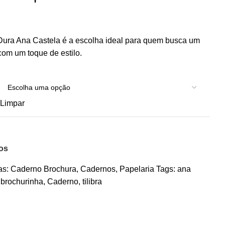
ura Ana Castela é a escolha ideal para quem busca um
 com um toque de estilo.
Limpar
jos
as:
Caderno Brochura
,
Cadernos
,
Papelaria
Tags:
ana
brochurinha
,
Caderno
,
tilibra