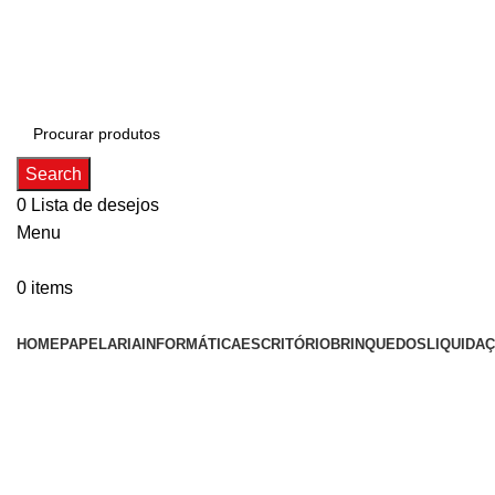
ADD ANYTHING HERE OR JUST REMOVE IT…
Search
0
Lista de desejos
Menu
0
items
Categorias
HOME
PAPELARIA
INFORMÁTICA
ESCRITÓRIO
BRINQUEDOS
LIQUIDA
Click to enlarge