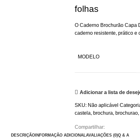
folhas
O Caderno Brochurão Capa D
caderno resistente, prático e
MODELO
Adicionar a lista de dese
SKU:
Não aplicável
Categori
castela
,
brochura
,
brochurao
,
Compartilhar:
DESCRIÇÃO
INFORMAÇÃO ADICIONAL
AVALIAÇÕES (0)
Q & A