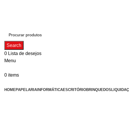
ADD ANYTHING HERE OR JUST REMOVE IT…
Search
0
Lista de desejos
Menu
0
items
Categorias
HOME
PAPELARIA
INFORMÁTICA
ESCRITÓRIO
BRINQUEDOS
LIQUIDA
Click to enlarge