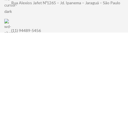
Rua Alexios Jafet Nº1265 – Jd. Ipanema – Jaraguá – São Paulo
(11) 94489-5456
contato@kuma.com.br
KUMA
2022. Todos os direitos reservados
Desenvolvido por
Atlantis Agência.