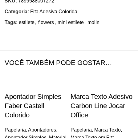
SKU:
7899588007272
Categoria:
Fita Adesiva Colorida
Tags:
estilete
,
flowers
,
mini estilete
,
molin
VOCÊ TAMBÉM PODE GOSTAR…
Apontador Simples
Marca Texto Adesivo
Faber Castell
Carbon Line Jocar
Colorido
Office
Papelaria
,
Apontadores
,
Papelaria
,
Marca Texto
,
Apontador Simples
,
Material
Marca Texto em Fita
,