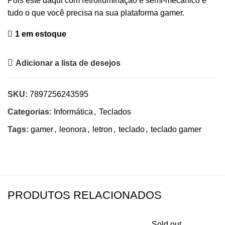
Pois este daqui com retroiluminação e semi-mecânico é
tudo o que você precisa na sua plataforma gamer.
1 em estoque
Adicionar a lista de desejos
SKU:
7897256243595
Categorias:
Informática
,
Teclados
Tags:
gamer
,
leonora
,
letron
,
teclado
,
teclado gamer
PRODUTOS RELACIONADOS
Sold out