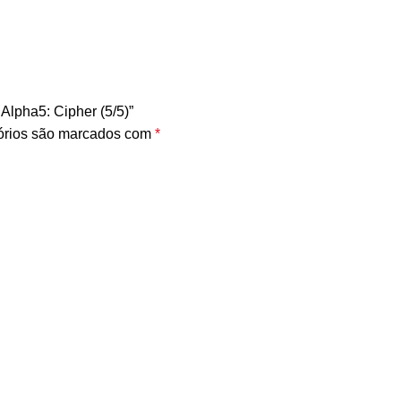
Alpha5: Cipher (5/5)”
órios são marcados com
*