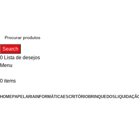
ADD ANYTHING HERE OR JUST REMOVE IT…
Search
0
Lista de desejos
Menu
0
items
Categorias
HOME
PAPELARIA
INFORMÁTICA
ESCRITÓRIO
BRINQUEDOS
LIQUIDAÇÃ
Sold out