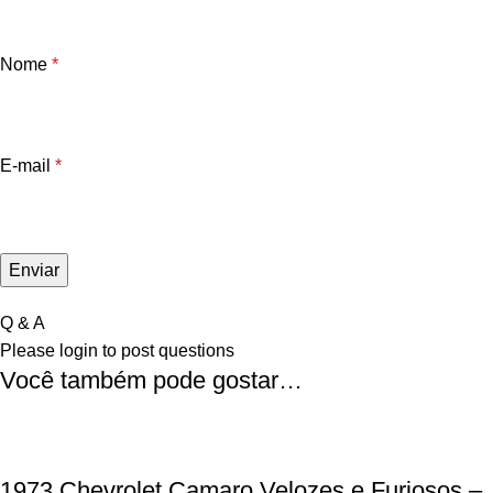
Nome
*
E-mail
*
Q & A
Please
login
to post questions
Você também pode gostar…
1973 Chevrolet Camaro Velozes e Furiosos –