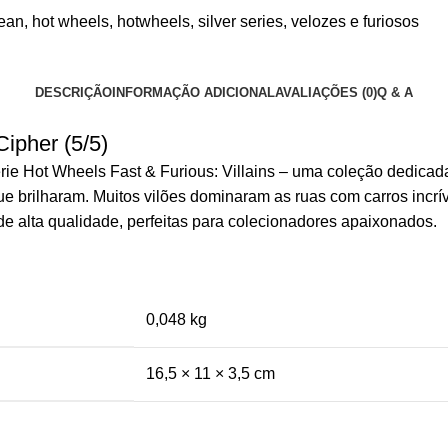
rean
,
hot wheels
,
hotwheels
,
silver series
,
velozes e furiosos
DESCRIÇÃO
INFORMAÇÃO ADICIONAL
AVALIAÇÕES (0)
Q & A
ipher (5/5)
érie Hot Wheels Fast & Furious: Villains – uma coleção dedica
ue brilharam. Muitos vilões dominaram as ruas com carros incrív
e alta qualidade, perfeitas para colecionadores apaixonados.
0,048 kg
16,5 × 11 × 3,5 cm