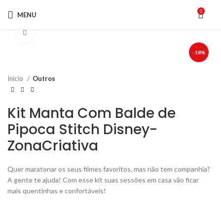
0
MENU
Click to enlarge
-18%
Início
Outros
Kit Manta Com Balde de
Pipoca Stitch Disney-
ZonaCriativa
O
O
Quer maratonar os seus filmes favoritos, mas não tem companhia?
preço
preço
A gente te ajuda! Com esse kit suas sessões em casa vão ficar
original
atual
mais quentinhas e confortáveis!
era:
é:
R$169,90.
R$139,90.