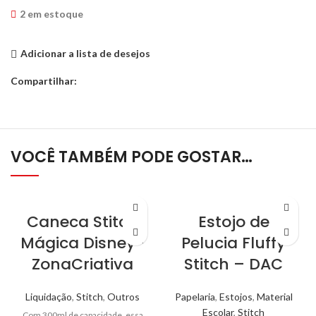
2 em estoque
Adicionar a lista de desejos
Compartilhar:
VOCÊ TAMBÉM PODE GOSTAR…
Caneca Stitch
Estojo de
Mágica Disney-
Pelucia Fluffy
ZonaCriativa
Stitch – DAC
Liquidação
,
Stitch
,
Outros
Papelaria
,
Estojos
,
Material
Escolar
,
Stitch
Com 300ml de capacidade, essa