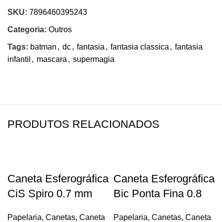
SKU:
7896460395243
Categoria:
Outros
Tags:
batman
,
dc
,
fantasia
,
fantasia classica
,
fantasia
infantil
,
mascara
,
supermagia
PRODUTOS RELACIONADOS
Caneta Esferográfica
Caneta Esferográfica
CiS Spiro 0.7 mm
Bic Ponta Fina 0.8
Papelaria
,
Canetas
,
Caneta
Papelaria
,
Canetas
,
Caneta