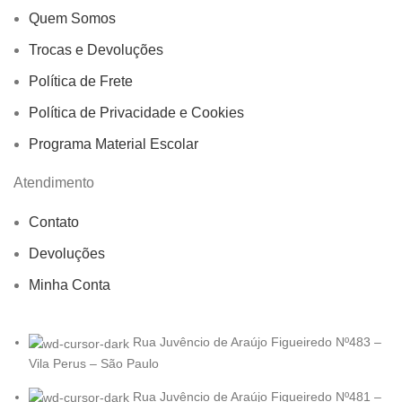
Quem Somos
Trocas e Devoluções
Política de Frete
Política de Privacidade e Cookies
Programa Material Escolar
Atendimento
Contato
Devoluções
Minha Conta
Rua Juvêncio de Araújo Figueiredo Nº483 –
Vila Perus – São Paulo
Rua Juvêncio de Araújo Figueiredo Nº481 –