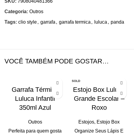
SKU:
7908040481366
Categoria:
Outros
Tags:
clio style
,
garrafa
,
garrafa termica
,
luluca
,
panda
VOCÊ TAMBÉM PODE GOSTAR…
SOLD
OUT
Garrafa Térmica
Estojo Box Luluca
Luluca Infantil
Grande Escolar –
350ml Azul
Roxo
Outros
Estojos
,
Estojo Box
Perfeita para quem gosta
Organize Seus Lápis E