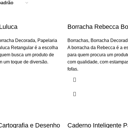
Luluca
Borracha Rebecca B
orracha Decorada
,
Papelaria
Borrachas
,
Borracha Decorad
uluca Retangular é a escolha
A borracha da Rebecca é a es
a quem busca um produto de
para quem procura um produto
m um toque de diversão.
com qualidade, com estampas 
fofas.
artografia e Desenho
Caderno Inteligente 