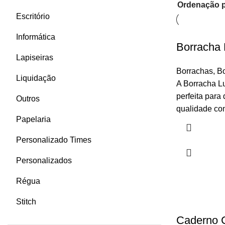
Escritório
Informática
Borracha 
Lapiseiras
Borrachas
,
B
Liquidação
A Borracha L
perfeita par
Outros
qualidade co
Papelaria
Personalizado Times
Personalizados
Régua
Stitch
Caderno C