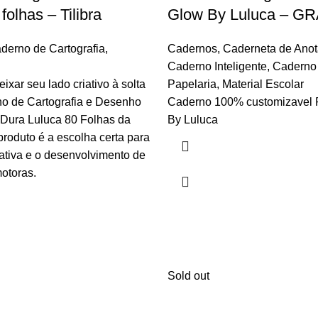
folhas – Tilibra
Glow By Luluca – G
derno de Cartografia
,
Cadernos
,
Caderneta de Ano
Caderno Inteligente
,
Caderno 
ixar seu lado criativo à solta
Papelaria
,
Material Escolar
o de Cartografia e Desenho
Caderno 100% customizavel 
 Dura Luluca 80 Folhas da
By Luluca
 produto é a escolha certa para
ativa e o desenvolvimento de
otoras.
Sold out