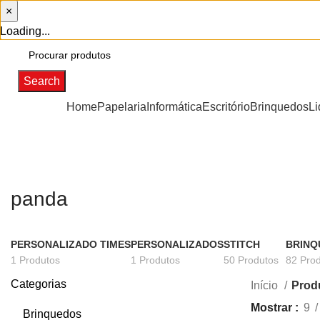
×
Loading...
Search
Categorias
Home
Papelaria
Informática
Escritório
Brinquedos
Li
panda
PERSONALIZADO TIMES
PERSONALIZADOS
STITCH
BRINQ
1 Produtos
1 Produtos
50 Produtos
82 Pro
Categorias
Início
Prod
Mostrar
9
Brinquedos