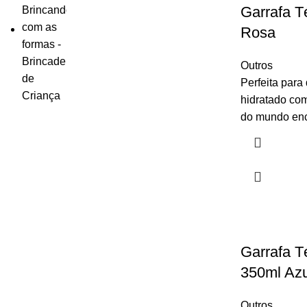
Garrafa T
Rosa
Outros
Perfeita para
hidratado com
do mundo enc
Garrafa Té
350ml Azu
Outros