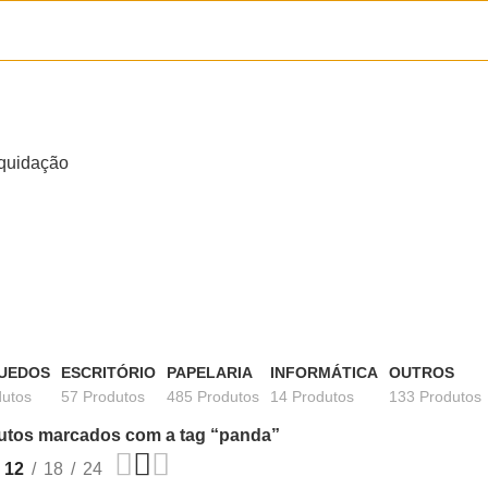
quidação
UEDOS
ESCRITÓRIO
PAPELARIA
INFORMÁTICA
OUTROS
dutos
57 Produtos
485 Produtos
14 Produtos
133 Produtos
utos marcados com a tag “panda”
12
18
24