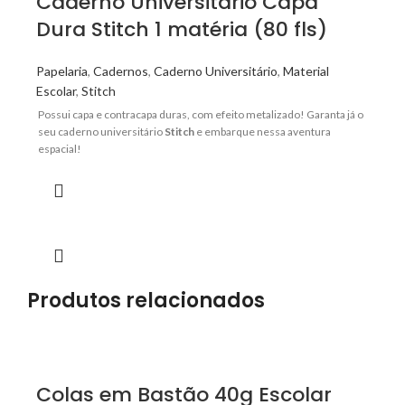
Caderno Universitário Capa
Dura Stitch 1 matéria (80 fls)
Papelaria
,
Cadernos
,
Caderno Universitário
,
Material
Escolar
,
Stitch
Possui capa e contracapa duras, com efeito metalizado! Garanta já o
seu caderno universitário
Stitch
e embarque nessa aventura
espacial!
Produtos relacionados
Colas em Bastão 40g Escolar