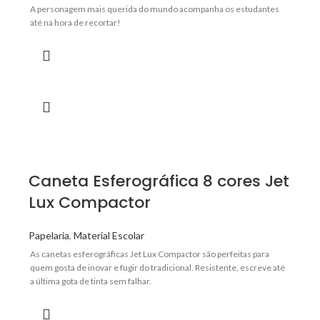
A personagem mais querida do mundo acompanha os estudantes
até na hora de recortar!
Caneta Esferográfica 8 cores Jet
Lux Compactor
Papelaria
,
Material Escolar
As canetas esferográficas Jet Lux Compactor são perfeitas para
quem gosta de inovar e fugir do tradicional. Resistente, escreve até
a última gota de tinta sem falhar.