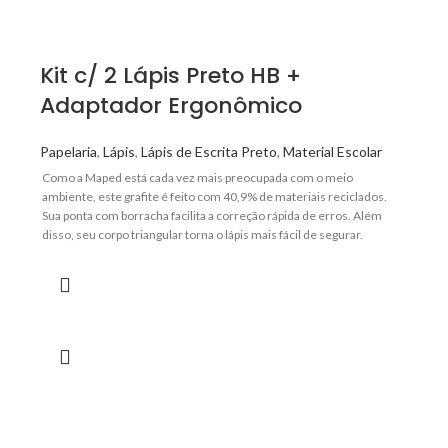
Kit c/ 2 Lápis Preto HB +
Adaptador Ergonômico
Papelaria
,
Lápis
,
Lápis de Escrita Preto
,
Material Escolar
Como a Maped está cada vez mais preocupada com o meio
ambiente, este grafite é feito com 40,9% de materiais reciclados.
Sua ponta com borracha facilita a correção rápida de erros. Além
disso, seu corpo triangular torna o lápis mais fácil de segurar.
Recomendado por professores, essa empunhadura em forma de
tubarão é super útil para ajudar as crianças a aprenderem a segurar o
lápis corretamente. Sua forma ergonômica ajuda a dominar a pegada
tripé e o posicionamento dos dedos.