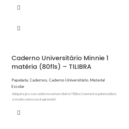
Caderno Universitário Minnie 1
matéria (80fls) – TILIBRA
Papelaria
,
Cadernos
,
Caderno Universitário
,
Material
Escolar
Adquira já o seu caderno universitário Tilibra Connect e potencialize
o modo como você aprende!