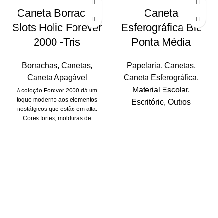
Caneta Borracha
Caneta
Slots Holic Forever
Esferográfica Bic
2000 -Tris
Ponta Média
Borrachas
,
Canetas
,
Papelaria
,
Canetas
,
Caneta Apagável
Caneta Esferográfica
,
Material Escolar
,
A coleção Forever 2000 dá um
toque moderno aos elementos
Escritório
,
Outros
nostálgicos que estão em alta.
Cores fortes, molduras de
sistemas operacionais antigos e
efeito glitch são algumas das
características dessa linha que
veio para resgatar os anos 2000
com muita diversão e estilo. A
caneta borracha Slots é super
nostálgica e vem com 5 cores de
borracha para trocar a ponta!