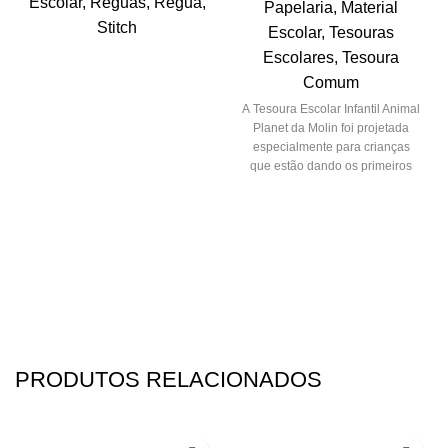
Escolar
,
Réguas
,
Régua
,
Papelaria
,
Material
Stitch
Escolar
,
Tesouras
Escolares
,
Tesoura
Comum
A Tesoura Escolar Infantil Animal
Planet da
Molin
foi projetada
especialmente para crianças
que estão dando os primeiros
passos no uso de tesouras. Com
um design divertido e funcional,
ela oferece segurança e
praticidade, permitindo que os
pequenos desenvolvam
habilidades motoras e
criatividade com confiança.
PRODUTOS RELACIONADOS