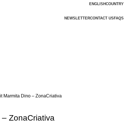
ENGLISH
COUNTRY
NEWSLETTER
CONTACT US
FAQS
it Marmita Dino – ZonaCriativa
 – ZonaCriativa