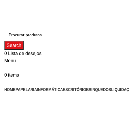
ADD ANYTHING HERE OR JUST REMOVE IT…
Search
0
Lista de desejos
Menu
0
items
Categorias
HOME
PAPELARIA
INFORMÁTICA
ESCRITÓRIO
BRINQUEDOS
LIQUIDA
Click to enlarge