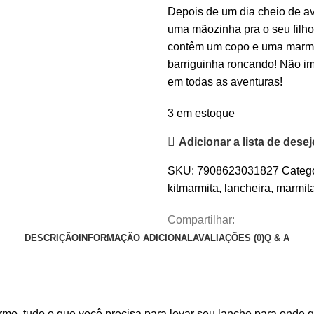
Depois de um dia cheio de a
uma mãozinha pra o seu filho
contêm um copo e uma marmit
barriguinha roncando! Não im
em todas as aventuras!
3 em estoque
Adicionar a lista de dese
SKU:
7908623031827
Catego
kitmarmita
,
lancheira
,
marmit
Compartilhar:
DESCRIÇÃO
INFORMAÇÃO ADICIONAL
AVALIAÇÕES (0)
Q & A
rmo, tudo o que você precisa para levar seu lanche para onde q