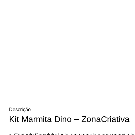
Descrição
Kit Marmita Dino – ZonaCriativa
Conjunto Completo: Inclui uma garrafa e uma marmita te