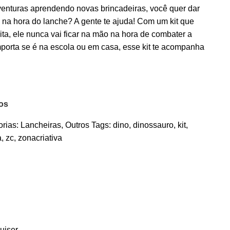
venturas aprendendo novas brincadeiras, você quer dar
 na hora do lanche? A gente te ajuda! Com um kit que
a, ele nunca vai ficar na mão na hora de combater a
porta se é na escola ou em casa, esse kit te acompanha
jos
rias:
Lancheiras
,
Outros
Tags:
dino
,
dinossauro
,
kit
,
a
,
zc
,
zonacriativa
uiser