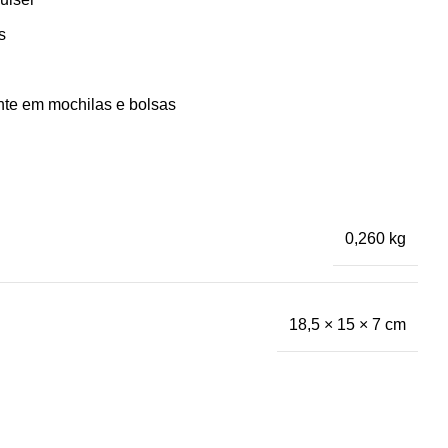
s
ente em mochilas e bolsas
0,260 kg
18,5 × 15 × 7 cm