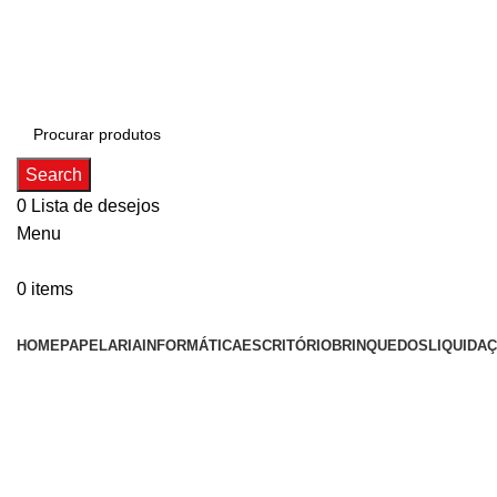
ADD ANYTHING HERE OR JUST REMOVE IT…
Search
0
Lista de desejos
Menu
0
items
Categorias
HOME
PAPELARIA
INFORMÁTICA
ESCRITÓRIO
BRINQUEDOS
LIQUIDA
Click to enlarge