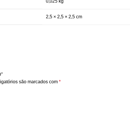
0,025 kg
2,5 × 2,5 × 2,5 cm
D”
igatórios são marcados com
*