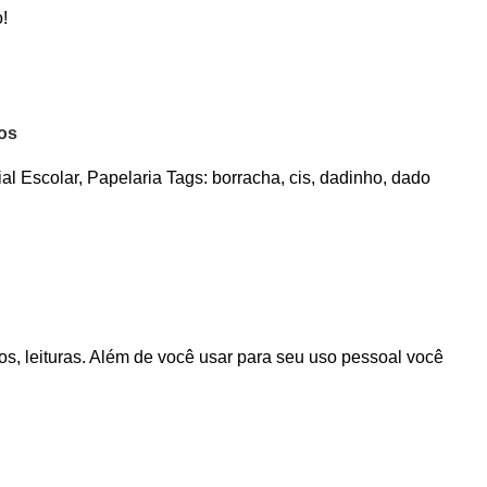
o!
jos
ial Escolar
,
Papelaria
Tags:
borracha
,
cis
,
dadinho
,
dado
s, leituras. Além de você usar para seu uso pessoal você