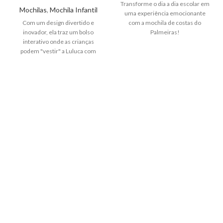
Transforme o dia a dia escolar em
Mochilas
,
Mochila Infantil
uma experiência emocionante
Com um design divertido e
com a mochila de costas do
inovador, ela traz um bolso
Palmeiras!
interativo onde as crianças
podem "vestir" a Luluca com
diferentes cards estampados,
proporcionando uma experiência
única e lúdica para o dia a dia.