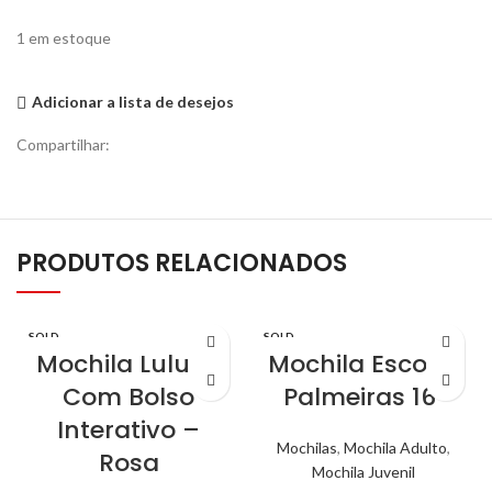
1 em estoque
Adicionar a lista de desejos
Compartilhar:
PRODUTOS RELACIONADOS
SOLD
SOLD
OUT
OUT
Mochila Luluca
Mochila Escolar
Com Bolso
Palmeiras 16″
Interativo –
Mochilas
,
Mochila Adulto
,
Rosa
Mochila Juvenil