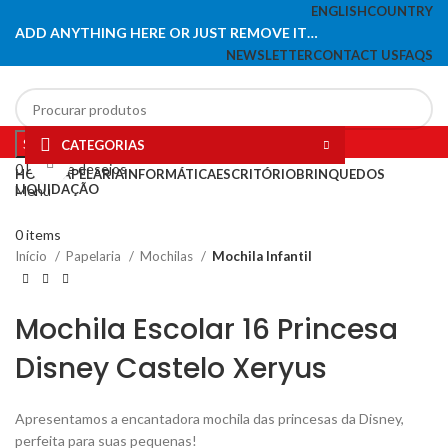
ENGLISH
COUNTRY
ADD ANYTHING HERE OR JUST REMOVE IT…
NEWSLETTER
CONTACT US
FAQS
Search
CATEGORIAS
Click to enlarge
0
Lista de desejos
HOME
PAPELARIA
INFORMÁTICA
ESCRITÓRIO
BRINQUEDOS
LIQUIDAÇÃO
Menu
0
items
Início
Papelaria
Mochilas
Mochila Infantil
Mochila Escolar 16 Princesa
Disney Castelo Xeryus
Apresentamos a encantadora mochila das princesas da Disney,
perfeita para suas pequenas!