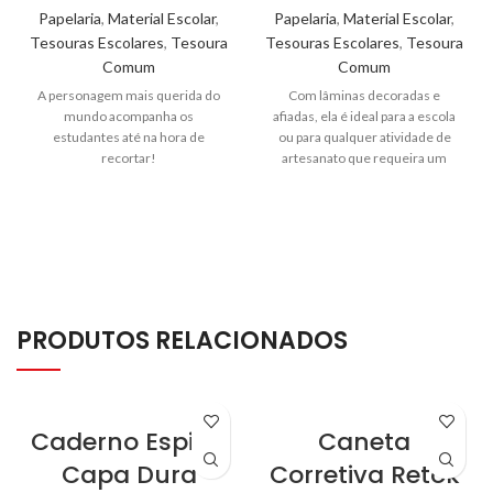
Papelaria
,
Material Escolar
,
Papelaria
,
Material Escolar
,
Tesouras Escolares
,
Tesoura
Tesouras Escolares
,
Tesoura
Comum
Comum
A personagem mais querida do
Com lâminas decoradas e
mundo acompanha os
afiadas, ela é ideal para a escola
estudantes até na hora de
ou para qualquer atividade de
recortar!
artesanato que requeira um
toque de alegria.
PRODUTOS RELACIONADOS
Caderno Espiral
Caneta
Capa Dura
Corretiva Retok