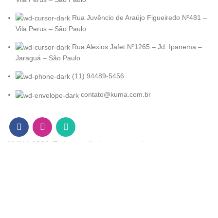
Rua Juvêncio de Araújo Figueiredo Nº481 –
Vila Perus – São Paulo
Rua Alexios Jafet Nº1265 – Jd. Ipanema –
Jaraguá – São Paulo
(11) 94489-5456
contato@kuma.com.br
KUMA
2022. Todos os direitos reservados
Desenvolvido por
Atlantis Agência.
Loja
Filters
Lista de desejo