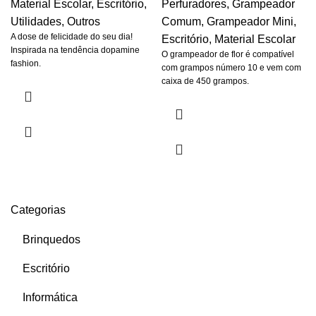
Material Escolar
,
Escritório
,
Perfuradores
,
Grampeador
Utilidades
,
Outros
Comum
,
Grampeador Mini
,
A dose de felicidade do seu dia!
Escritório
,
Material Escolar
Inspirada na tendência dopamine
O grampeador de flor é compatível
fashion.
com grampos número 10 e vem com
caixa de 450 grampos.
Categorias
Brinquedos
Escritório
Informática