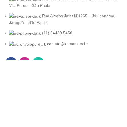
Vila Perus – São Paulo
Rua Alexios Jafet Nº1265 – Jd. Ipanema –
Jaraguá – São Paulo
(11) 94489-5456
contato@kuma.com.br
KUMA
2022. Todos os direitos reservados
Desenvolvido por
Atlantis Agência.
Loja
Filters
Lista de desejo
0
Carrinho