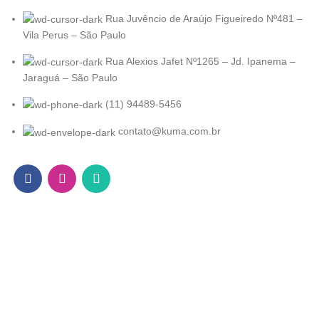
Rua Juvêncio de Araújo Figueiredo Nº481 –
Vila Perus – São Paulo
Rua Alexios Jafet Nº1265 – Jd. Ipanema –
Jaraguá – São Paulo
(11) 94489-5456
contato@kuma.com.br
KUMA
2022. Todos os direitos reservados
Desenvolvido por
Atlantis Agência.
Loja
Filters
Lista de desejo