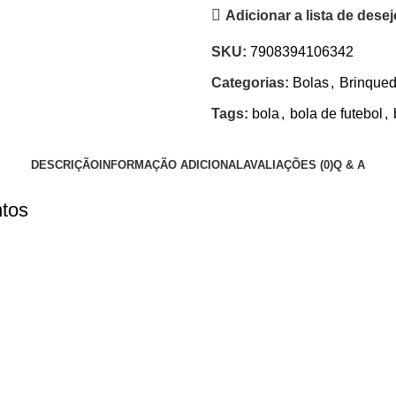
Adicionar a lista de dese
SKU:
7908394106342
Categorias:
Bolas
,
Brinque
Tags:
bola
,
bola de futebol
,
DESCRIÇÃO
INFORMAÇÃO ADICIONAL
AVALIAÇÕES (0)
Q & A
ntos