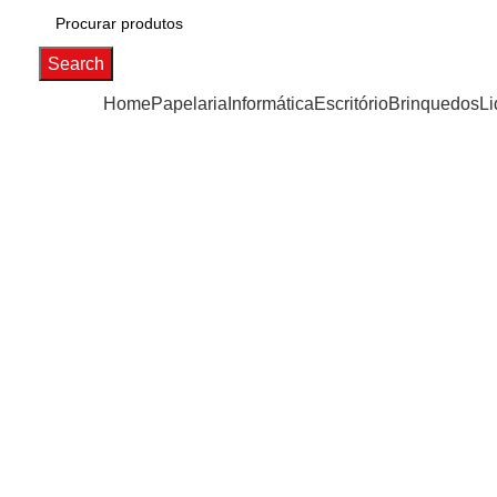
Search
Categorias
Home
Papelaria
Informática
Escritório
Brinquedos
Li
Click to enlarge