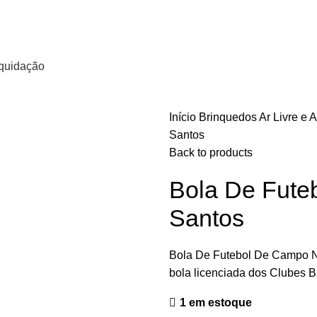
quidação
Início
Brinquedos
Ar Livre e 
Santos
Back to products
Bola De Fute
Santos
Bola De Futebol De Campo N°5
bola licenciada dos Clubes Bra
1 em estoque