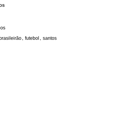
jos
dos
brasileirão
,
futebol
,
santos