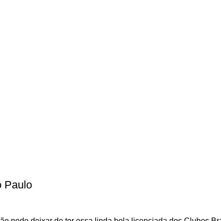
o Paulo
pode deixar de ter essa linda bola licenciada dos Clubes Brasi