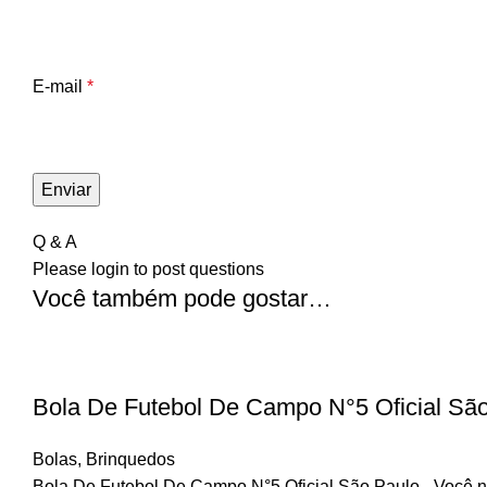
E-mail
*
Q & A
Please
login
to post questions
Você também pode gostar…
Bola De Futebol De Campo N°5 Oficial Sã
Bolas
,
Brinquedos
Bola De Futebol De Campo N°5 Oficial São Paulo - Você não 