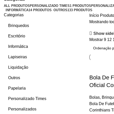
ALL
PRODUTOS
PERSONALIZADO TIMES
1 PRODUTOS
PERSONALIZ
INFORMÁTICA
14 PRODUTOS
OUTROS
133 PRODUTOS
Categorias
Início
Produto
Mostrando tod
Brinquedos
Show side
Escritório
Mostrar
9
12
Informática
Lapiseiras
Liquidação
Bola De 
Outros
Oficial C
Papelaria
Bolas
,
Brinq
Personalizado Times
Bola De Fute
Personalizados
Corinthians 