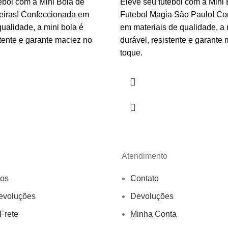
ebol com a Mini Bola de
Eleve seu futebol com a Mini 
eiras! Confeccionada em
Futebol Magia São Paulo! Co
qualidade, a mini bola é
em materiais de qualidade, a 
stente e garante maciez no
durável, resistente e garante
toque.
Atendimento
os
Contato
evoluções
Devoluções
 Frete
Minha Conta