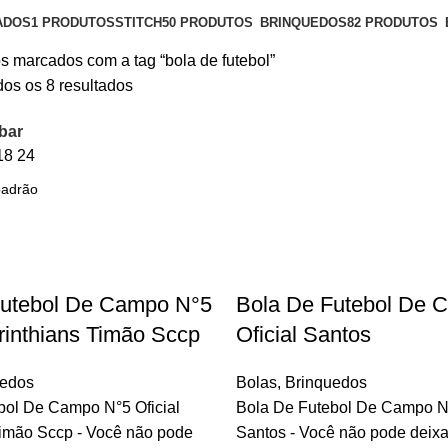
ADOS
1 PRODUTOS
STITCH
50 PRODUTOS
BRINQUEDOS
82 PRODUTOS
s marcados com a tag “bola de futebol”
os os 8 resultados
bar
18
24
Futebol De Campo N°5
Bola De Futebol De 
orinthians Timão Sccp
Oficial Santos
uedos
Bolas
,
Brinquedos
bol De Campo N°5 Oficial
Bola De Futebol De Campo N°
Timão Sccp - Você não pode
Santos - Você não pode deixar