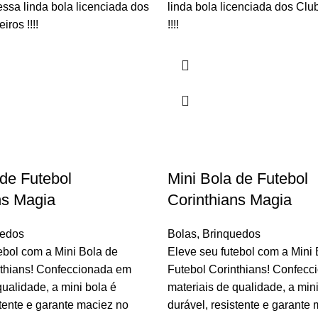
 essa linda bola licenciada dos
linda bola licenciada dos Clu
iros !!!!
!!!!
 de Futebol
Mini Bola de Futebol
ns Magia
Corinthians Magia
uedos
Bolas
,
Brinquedos
ebol com a Mini Bola de
Eleve seu futebol com a Mini 
nthians! Confeccionada em
Futebol Corinthians! Confec
qualidade, a mini bola é
materiais de qualidade, a mini
stente e garante maciez no
durável, resistente e garante