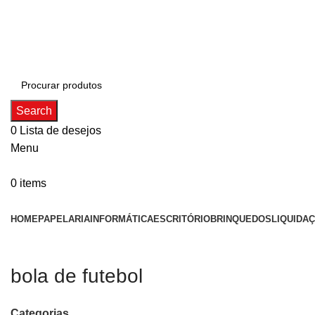
ADD ANYTHING HERE OR JUST REMOVE IT…
Search
0
Lista de desejos
Menu
0
items
Categorias
HOME
PAPELARIA
INFORMÁTICA
ESCRITÓRIO
BRINQUEDOS
LIQUIDA
bola de futebol
Categorias