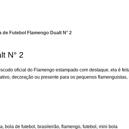
a de Futebol Flamengo Dualt N° 2
lt N° 2
escudo oficial do Flamengo estampado com destaque, ela é feit
reativo, decoração ou presente para os pequenos flamenguistas
la
,
bola de futebol
,
brasileirão
,
flamengo
,
futebol
,
mini bola