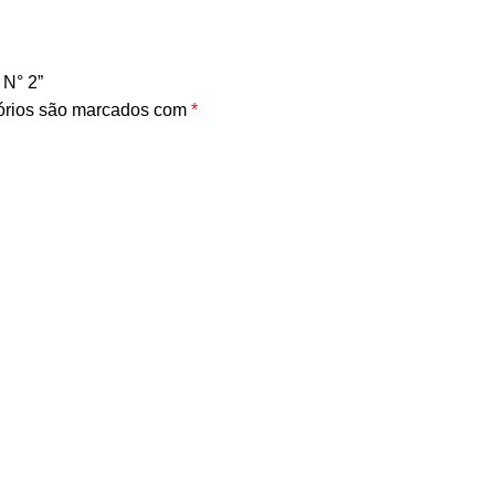
 N° 2”
órios são marcados com
*