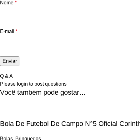
Nome
*
E-mail
*
Q & A
Please
login
to post questions
Você também pode gostar…
Bola De Futebol De Campo N°5 Oficial Corint
Bolas
,
Brinquedos