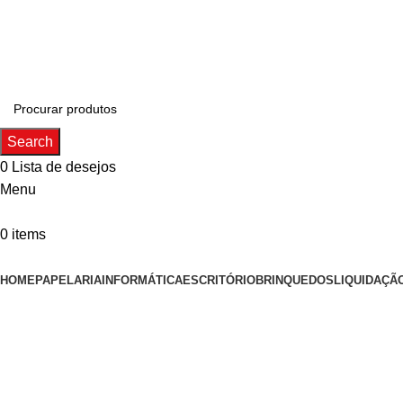
ADD ANYTHING HERE OR JUST REMOVE IT…
Search
0
Lista de desejos
Menu
0
items
Categorias
HOME
PAPELARIA
INFORMÁTICA
ESCRITÓRIO
BRINQUEDOS
LIQUIDAÇÃ
Click to enlarge