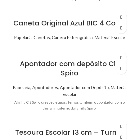
Caneta Original Azul BIC 4 Cores
Papelaria
,
Canetas
,
Caneta Esferográfica
,
Material Escolar
Apontador com depósito Cis
Spiro
Papelaria
,
Apontadores
,
Apontador com Depósito
,
Material
Escolar
A linha CiS Spiro cresceu e agora temos também o apontador com o
design moderno da família Spiro.
Tesoura Escolar 13 cm – Turma