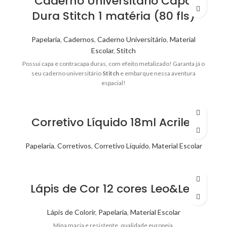
Caderno Universitário Capa
Dura Stitch 1 matéria (80 fls)
Papelaria
,
Cadernos
,
Caderno Universitário
,
Material
Escolar
,
Stitch
Possui capa e contracapa duras, com efeito metalizado! Garanta já o
seu caderno universitário
Stitch
e embarque nessa aventura
espacial!
Corretivo Líquido 18ml Acrilex
Papelaria
,
Corretivos
,
Corretivo Líquido
,
Material Escolar
Lápis de Cor 12 cores Leo&Leo
Lápis de Colorir
,
Papelaria
,
Material Escolar
Mina macia e resistente, qualidade europeia.