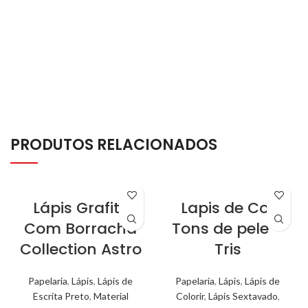
aqueles que gostam de ter um
material escolar bonito e
diferenciado.
PRODUTOS RELACIONADOS
Lápis Grafite
Lapis de Cor
Com Borracha
Tons de pele –
Collection Astro
Tris
Papelaria
,
Lápis
,
Lápis de
Papelaria
,
Lápis
,
Lápis de
Escrita Preto
,
Material
Colorir
,
Lápis Sextavado
,