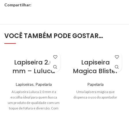
Compartilhar:
VOCÊ TAMBÉM PODE GOSTAR…
Lapiseira 2.0
Lapiseira
mm – Luluca
Magica Blister
Lapiseiras
,
Papelaria
Papelaria
A Lapiseira Luluca 2.0 mm é a
Uma lapisera mágica que
escolha ideal para quem busca
dispensa o uso do apontador
um produto de qualidade com um
toque de fofura e diversão. Com
um design exclusivo assinado por
Luluca, esta lapiseira é perfeita
para os fãs de Pandinhas e para