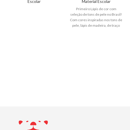
Escolar
Material Escolar
Primeiro Lápis de cor com
seleção de tons de pele no Brasil!
Com cores inspiradas nos tons de
pele, lápis de madeira, de traço
super macio, corpo triangular e
cobertura intensa!