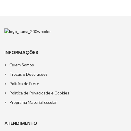
INFORMAÇÕES
Quem Somos
Trocas e Devoluções
Política de Frete
Política de Privacidade e Cookies
Programa Material Escolar
ATENDIMENTO