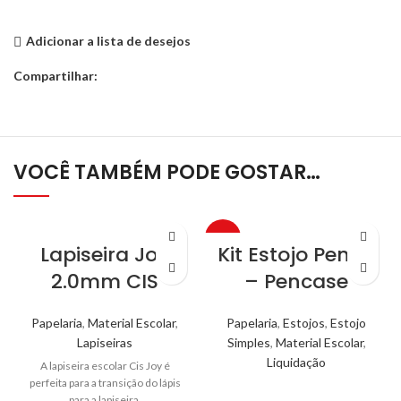
Adicionar a lista de desejos
Compartilhar:
VOCÊ TAMBÉM PODE GOSTAR…
-25%
Lapiseira Joy
Kit Estojo Pentel
2.0mm CIS
– Pencase
Papelaria
,
Material Escolar
,
Papelaria
,
Estojos
,
Estojo
Lapiseiras
Simples
,
Material Escolar
,
Liquidação
A lapiseira escolar Cis Joy é
perfeita para a transição do lápis
para a lapiseira.