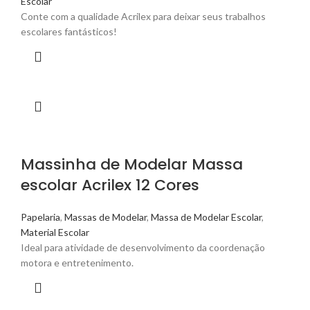
Escolar
Conte com a qualidade Acrilex para deixar seus trabalhos
escolares fantásticos!
Massinha de Modelar Massa
escolar Acrilex 12 Cores
Papelaria
,
Massas de Modelar
,
Massa de Modelar Escolar
,
Material Escolar
Ideal para atividade de desenvolvimento da coordenação
motora e entretenimento.