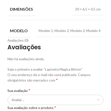
DIMENSÕES
20 × 6,5 × 0,5 cm
MODELO
Modelo 1, Modelo 2, Modelo 3, Modelo 4
Avaliações (0)
Avaliações
Não há avaliações ainda.
Seja o primeiro a avaliar “Lapiseira Magica Blister”
O seu endereço de e-mail não será publicado.
Campos
*
obrigatórios são marcados com
*
Sua avaliação
*
Sua avaliação sobre o produto