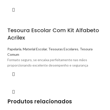
Tesoura Escolar Com Kit Alfabeto
Acrilex
Papelaria
,
Material Escolar
,
Tesouras Escolares
,
Tesoura
Comum
Formato seguro, se encaixa perfeitamente nas mãos
proporcionando excelente desempenho e segurança
Produtos relacionados