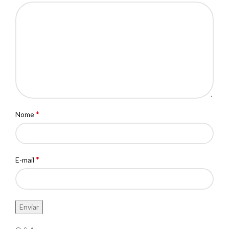
*
Nome
*
E-mail