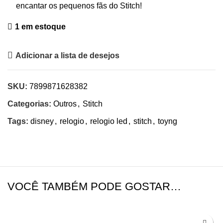
encantar os pequenos fãs do Stitch!
1 em estoque
Adicionar a lista de desejos
SKU:
7899871628382
Categorias:
Outros
,
Stitch
Tags:
disney
,
relogio
,
relogio led
,
stitch
,
toyng
VOCÊ TAMBÉM PODE GOSTAR…