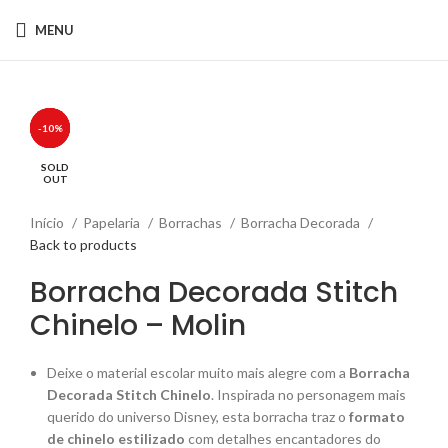
MENU
-14%
-11%
-21%
-10%
Click to enlarge
SOLD
SOLD
SOLD
SOLD
OUT
OUT
OUT
OUT
Início
Papelaria
Borrachas
Borracha Decorada
Back to products
Borracha Decorada Stitch
Chinelo – Molin
Deixe o material escolar muito mais alegre com a
Borracha
Decorada Stitch Chinelo
. Inspirada no personagem mais
querido do universo Disney, esta borracha traz o
formato
de chinelo estilizado
com detalhes encantadores do