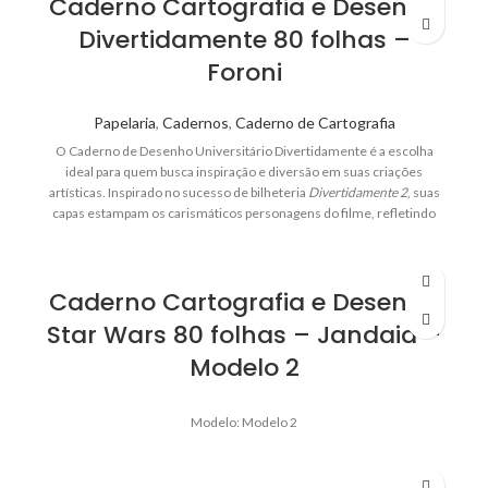
Caderno Cartografia e Desenho
Divertidamente 80 folhas –
Foroni
Papelaria
,
Cadernos
,
Caderno de Cartografia
O Caderno de Desenho Universitário Divertidamente é a escolha
ideal para quem busca inspiração e diversão em suas criações
artísticas. Inspirado no sucesso de bilheteria
Divertidamente 2
, suas
capas estampam os carismáticos personagens do filme, refletindo
uma explosão de emoções e cores que encantam pessoas de todas
as idades.
Caderno Cartografia e Desenho
Star Wars 80 folhas – Jandaia –
Modelo 2
Modelo: Modelo 2