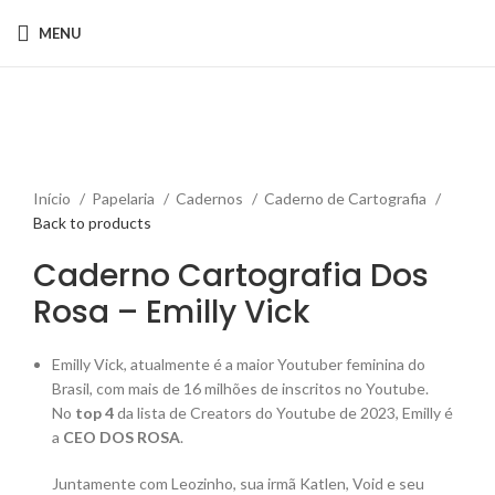
MENU
Sold out
Click to enlarge
Início
Papelaria
Cadernos
Caderno de Cartografia
Back to products
Caderno Cartografia Dos
Rosa – Emilly Vick
Emilly Vick, atualmente é a maior Youtuber feminina do
Brasil, com mais de 16 milhões de inscritos no Youtube.
No
top 4
da lista de Creators do Youtube de 2023, Emilly é
a
CEO DOS ROSA
.
Juntamente com Leozinho, sua irmã Katlen, Void e seu