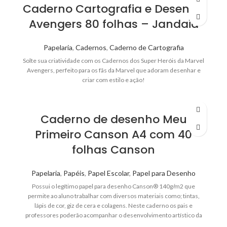
Caderno Cartografia e Desenho
Avengers 80 folhas – Jandaia
Papelaria
,
Cadernos
,
Caderno de Cartografia
Solte sua criatividade com os Cadernos dos Super Heróis da Marvel
Avengers, perfeito para os fãs da Marvel que adoram desenhar e
criar com estilo e ação!
Caderno de desenho Meu
Primeiro Canson A4 com 40
folhas Canson
Papelaria
,
Papéis
,
Papel Escolar
,
Papel para Desenho
Possui o legítimo papel para desenho Canson® 140g/m2 que
permite ao aluno trabalhar com diversos materiais como; tintas,
lápis de cor, giz de cera e colagens. Neste caderno os pais e
professores poderão acompanhar o desenvolvimento artístico da
criança e a evolução dos seus trabalho!