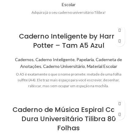
Escolar
Adquira já o seu caderno universitário Tilibra!
Caderno Inteligente by Harry
Potter – Tam A5 Azul
Cadernos
,
Caderno Inteligente
,
Papelaria
,
Caderneta de
Anotações
,
Caderno Universitário
,
Material Escolar
O A5 é exatamente o que o nome promete: metade de uma folha
sulfite (A4). Ele traz mais espaço para você escrever, desenhar,
rabiscar, mas sem ocupar um espação na mochila.
Caderno de Música Espiral Capa
Dura Universitário Tilibra 80
Folhas