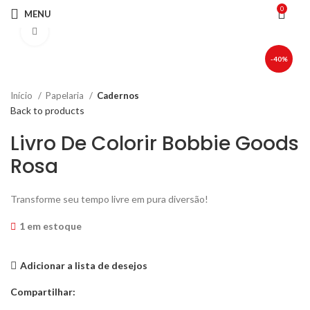
0
MENU
Click to enlarge
-40%
Início
Papelaria
Cadernos
Back to products
Livro De Colorir Bobbie Goods
Rosa
O
O
Transforme seu tempo livre em pura diversão!
preço
preço
original
atual
1 em estoque
era:
é:
R$49,90.
R$29,90.
Adicionar a lista de desejos
Compartilhar: