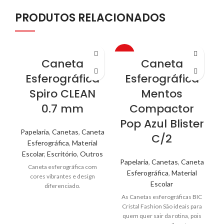
PRODUTOS RELACIONADOS
-45%
Caneta
Caneta
Esferográfica
Esferográfica
Spiro CLEAN
Mentos
0.7 mm
Compactor
Pop Azul Blister
Papelaria
,
Canetas
,
Caneta
C/2
Esferográfica
,
Material
Escolar
,
Escritório
,
Outros
Papelaria
,
Canetas
,
Caneta
Caneta esferográfica com
Esferográfica
,
Material
cores vibrantes e design
Escolar
diferenciado.
As Canetas esferográficas BIC
P
Cristal Fashion São ideais para
quem quer sair da rotina, pois