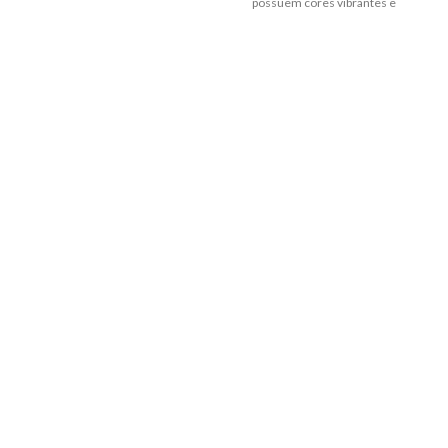
possuem cores vibrantes e
ponta média 1.2mm.