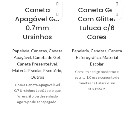
Caneta
Caneta Gel
Apagável Gel
Com Glitter
0.7mm
Luluca c/6
Ursinhos
Cores
Papelaria
,
Canetas
,
Caneta
Papelaria
,
Canetas
,
Caneta
Apagável
,
Caneta de Gel
,
Esferográfica
,
Material
Caneta Presenteável
,
Escolar
Material Escolar
,
Escritório
,
Com um design moderno e
Outros
escrita 1.0 esse conjunto de
canetas da Luluca é um
Com a Caneta Apagável Gel
SUCESSO!
0.7 Ursinhos Leo&Leo o que
foi escrito ou desenhado
agora pode ser apagado.
A