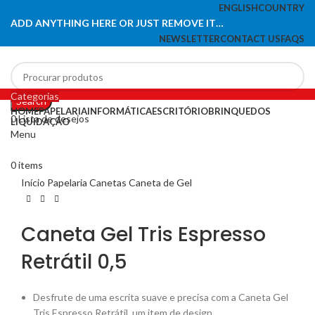
ENGLISH
COUNTRY
ADD ANYTHING HERE OR JUST REMOVE IT…
NEWSLETTER
CONTACT US
FAQS
Categorias
Search
HOME
PAPELARIA
INFORMÁTICA
ESCRITÓRIO
BRINQUEDOS
0
Lista de desejos
LIQUIDAÇÃO
Menu
Click to enlarge
0
items
Início
Papelaria
Canetas
Caneta de Gel
Caneta Gel Tris Espresso
Retrátil 0,5
Desfrute de uma escrita suave e precisa com a Caneta Gel
Tris Espresso Retrátil, um item de design