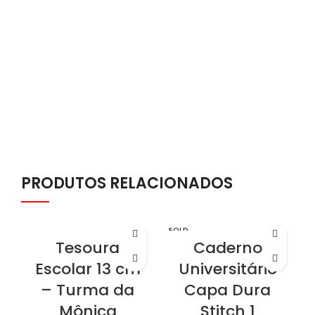
Resistente, escreve até a
trabalho ou viagens.
última gota de tinta sem falhar.
P
PRODUTOS RELACIONADOS
SOLD
OUT
Tesoura
Caderno
Escolar 13 cm
Universitário
– Turma da
Capa Dura
Mônica
Stitch 1