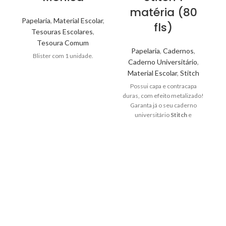
matéria (80
Papelaria
,
Material Escolar
,
fls)
Tesouras Escolares
,
Tesoura Comum
Papelaria
,
Cadernos
,
Blister com 1 unidade.
Caderno Universitário
,
Material Escolar
,
Stitch
Possui capa e contracapa
P
duras, com efeito metalizado!
Garanta já o seu caderno
universitário
Stitch
e
embarque nessa aventura
espacial!