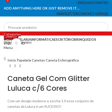
0
ENGLISH
COUNTRY
ADD ANYTHING HERE OR JUST REMOVE IT…
NEWSLETTER
CONTACT US
FAQS
Categorias
Search
HOME
PAPELARIA
INFORMÁTICA
ESCRITÓRIO
BRINQUEDOS
0
Lista de desejos
LIQUIDAÇÃO
Click to enlarge
Menu
Início
Papelaria
Canetas
Caneta Esferográfica
Caneta Gel Com Glitter
Luluca c/6 Cores
Com um design moderno e escrita 1.0 esse conjunto de
canetas da Luluca é um SUCESSO!