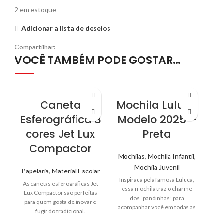
2 em estoque
Adicionar a lista de desejos
Compartilhar:
VOCÊ TAMBÉM PODE GOSTAR…
Caneta
Mochila Luluca
Esferográfica 8
Modelo 2025 –
cores Jet Lux
Preta
Compactor
Mochilas
,
Mochila Infantil
,
Mochila Juvenil
Papelaria
,
Material Escolar
Inspirada pela famosa Luluca,
As canetas esferográficas Jet
essa mochila traz o charme
Lux Compactor são perfeitas
dos “pandinhas” para
para quem gosta de inovar e
acompanhar você em todas as
fugir do tradicional.
aventuras, seja na escola,