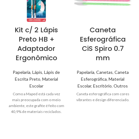
Kit c/ 2 Lápis
Caneta
Preto HB +
Esferográfica
Adaptador
CiS Spiro 0.7
Ergonômico
mm
Papelaria
,
Lápis
,
Lápis de
Papelaria
,
Canetas
,
Caneta
Escrita Preto
,
Material
Esferográfica
,
Material
Escolar
Escolar
,
Escritório
,
Outros
Como a Maped está cada vez
Caneta esferográfica com cores
mais preocupada com o meio
vibrantes e design diferenciado.
ambiente, este grafite é feito com
40,9% de materiais reciclados.
Sua ponta com borracha facilita a
correção rápida de erros. Além
disso, seu corpo triangular torna
o lápis mais fácil de segurar.