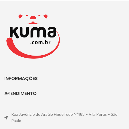
Recomendado por professores,
essa empunhadura em forma de
tubarão é super útil para ajudar as
crianças a aprenderem a segurar
o lápis corretamente. Sua forma
ergonômica ajuda a dominar a
pegada tripé e o posicionamento
dos dedos.
INFORMAÇÕES
ATENDIMENTO
Rua Juvêncio de Araújo Figueiredo Nº483 – Vila Perus – São
Paulo