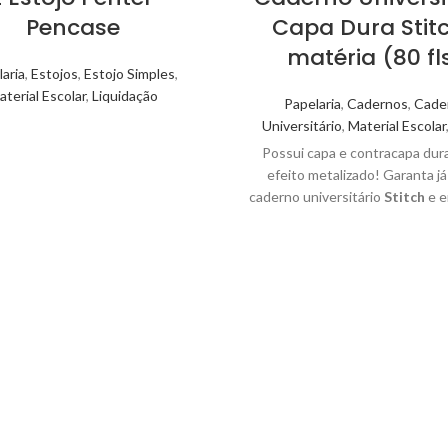
Pencase
Capa Dura Stitc
matéria (80 fl
aria
,
Estojos
,
Estojo Simples
,
terial Escolar
,
Liquidação
Papelaria
,
Cadernos
,
Cade
Universitário
,
Material Escolar
Possui capa e contracapa dur
efeito metalizado! Garanta já
caderno universitário
Stitch
e 
nessa aventura espacial