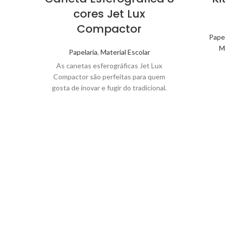
cores Jet Lux
Compactor
Papel
Ma
Papelaria
,
Material Escolar
As canetas esferográficas Jet Lux
Compactor são perfeitas para quem
gosta de inovar e fugir do tradicional.
Resistente, escreve até a última gota de
tinta sem falhar.