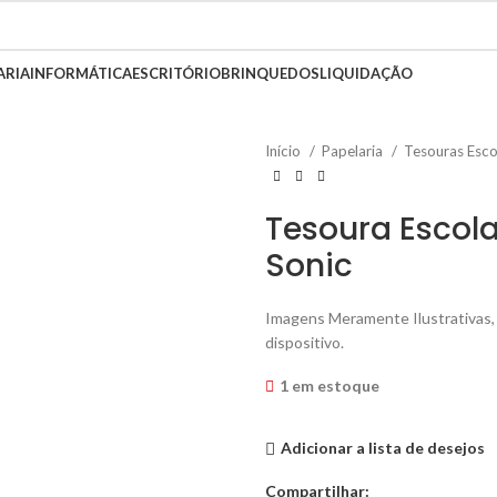
ARIA
INFORMÁTICA
ESCRITÓRIO
BRINQUEDOS
LIQUIDAÇÃO
Início
Papelaria
Tesouras Esco
Tesoura Escol
Sonic
Imagens Meramente Ilustrativas, 
dispositivo.
1 em estoque
Adicionar a lista de desejos
Compartilhar: