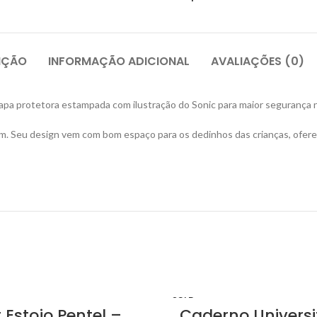
IÇÃO
INFORMAÇÃO ADICIONAL
AVALIAÇÕES (0)
apa protetora estampada com ilustração do Sonic para maior segurança n
7 cm. Seu design vem com bom espaço para os dedinhos das crianças, ofere
SOLD
t Estojo Pentel –
OUT
Caderno Universi