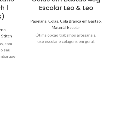
h 1
Escolar Leo & Leo
s)
Papelaria
,
Colas
,
Cola Branca em Bastão
,
Material Escolar
rno
Ótima opção trabalhos artesanais,
,
Stitch
uso escolar e colagens em geral.
as, com
 o seu
embarque
!
Co
Papela
Óti
us