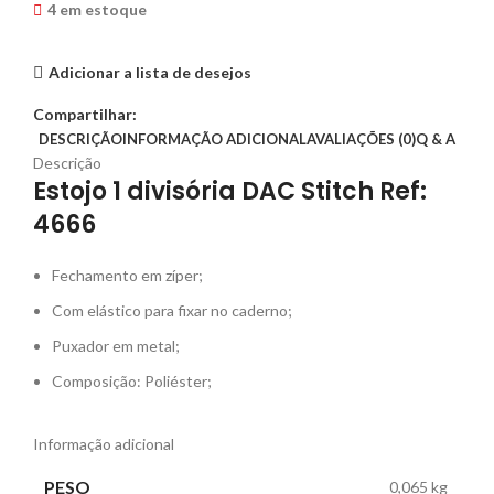
4 em estoque
Adicionar a lista de desejos
Compartilhar:
DESCRIÇÃO
INFORMAÇÃO ADICIONAL
AVALIAÇÕES (0)
Q & A
Descrição
Estojo 1 divisória DAC Stitch Ref:
4666
Fechamento em zíper;
Com elástico para fixar no caderno;
Puxador em metal;
Composição: Poliéster;
Informação adicional
PESO
0,065 kg