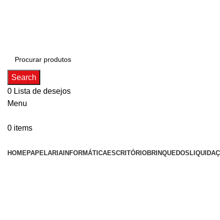
ADD ANYTHING HERE OR JUST REMOVE IT…
Search
0
Lista de desejos
Menu
0
items
Categorias
HOME
PAPELARIA
INFORMÁTICA
ESCRITÓRIO
BRINQUEDOS
LIQUIDA
Click to enlarge