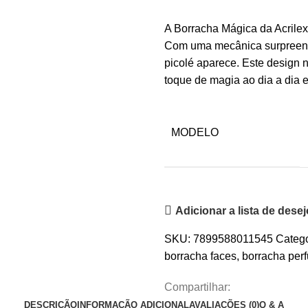
A Borracha Mágica da Acrilex
Com uma mecânica surpreende
picolé aparece. Este design
toque de magia ao dia a dia e
MODELO
Adicionar a lista de dese
SKU:
7899588011545
Catego
borracha faces
,
borracha per
Compartilhar:
DESCRIÇÃO
INFORMAÇÃO ADICIONAL
AVALIAÇÕES (0)
Q & A