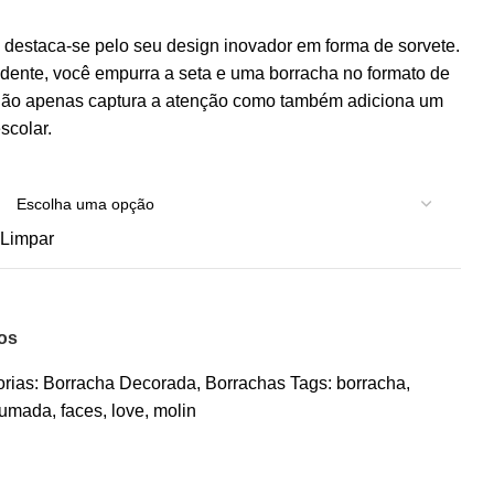
 destaca-se pelo seu design inovador em forma de sorvete.
nte, você empurra a seta e uma borracha no formato de
 não apenas captura a atenção como também adiciona um
scolar.
Limpar
jos
rias:
Borracha Decorada
,
Borrachas
Tags:
borracha
,
fumada
,
faces
,
love
,
molin