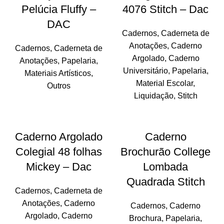
Pelúcia Fluffy –
4076 Stitch – Dac
DAC
Cadernos
,
Caderneta de
Anotações
,
Caderno
Cadernos
,
Caderneta de
Argolado
,
Caderno
Anotações
,
Papelaria
,
Universitário
,
Papelaria
,
Materiais Artísticos
,
Material Escolar
,
Outros
Liquidação
,
Stitch
-39%
Caderno Argolado
Caderno
Colegial 48 folhas
Brochurão College
Mickey – Dac
Lombada
Quadrada Stitch
Cadernos
,
Caderneta de
Anotações
,
Caderno
Cadernos
,
Caderno
Argolado
,
Caderno
Brochura
,
Papelaria
,