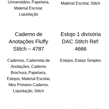
Universitário
,
Papelaria
,
Material Escolar
,
Stitch
Material Escolar
,
Liquidação
-16%
Caderno de
Estojo 1 divisória
Anotações Fluffy
DAC Stitch Ref:
Stitch – 4787
4666
Cadernos
,
Caderneta de
Estojos
,
Estojo Simples
Anotações
,
Caderno
Brochura
,
Papelaria
,
Estojos
,
Material Escolar
,
Meu Primeiro Caderno
,
Liquidação
,
Stitch