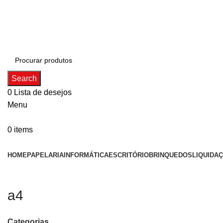
ADD ANYTHING HERE OR JUST REMOVE IT…
Search
0
Lista de desejos
Menu
0
items
Categorias
HOME
PAPELARIA
INFORMÁTICA
ESCRITÓRIO
BRINQUEDOS
LIQUIDA
a4
Categorias