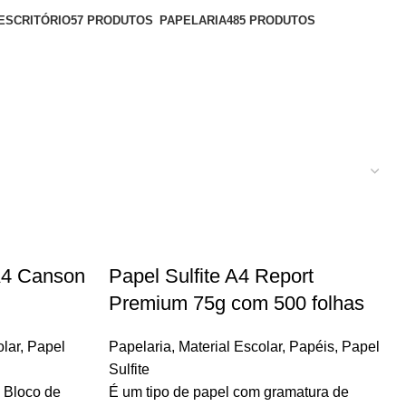
ESCRITÓRIO
57 PRODUTOS
PAPELARIA
485 PRODUTOS
A4 Canson
Papel Sulfite A4 Report
Premium 75g com 500 folhas
lar
,
Papel
Papelaria
,
Material Escolar
,
Papéis
,
Papel
Sulfite
o Bloco de
É um tipo de papel com gramatura de