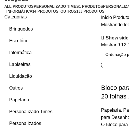
ALL
PRODUTOS
PERSONALIZADO TIMES
1 PRODUTOS
PERSONALIZ
INFORMÁTICA
14 PRODUTOS
OUTROS
133 PRODUTOS
Categorias
Início
Produto
Mostrando tod
Brinquedos
Show side
Escritório
Mostrar
9
12
Informática
Lapiseiras
Liquidação
Bloco pa
Outros
20 folhas
Papelaria
Papelaria
,
Pa
Personalizado Times
para Desenh
Personalizados
O Bloco para