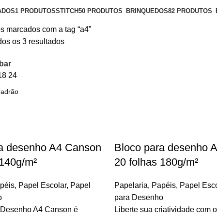
ADOS
1 PRODUTOS
STITCH
50 PRODUTOS
BRINQUEDOS
82 PRODUTOS
s marcados com a tag “a4”
os os 3 resultados
bar
18
24
ra desenho A4 Canson
Bloco para desenho 
 140g/m²
20 folhas 180g/m²
péis
,
Papel Escolar
,
Papel
Papelaria
,
Papéis
,
Papel Esco
o
para Desenho
 Desenho A4 Canson é
Liberte sua criatividade com 