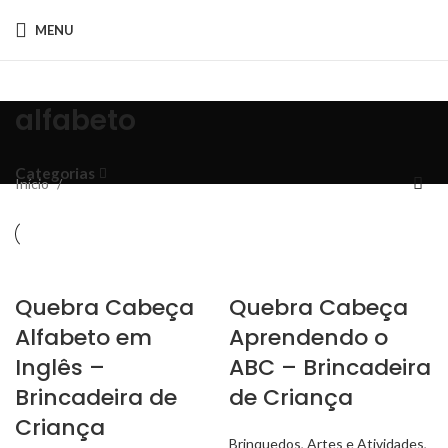
MENU
alfabeto
Categorias
Início
Quebra Cabeça
Quebra Cabeça
Alfabeto em
Aprendendo o
Inglês –
ABC – Brincadeira
Brincadeira de
de Criança
Criança
Brinquedos
,
Artes e Atividades
,