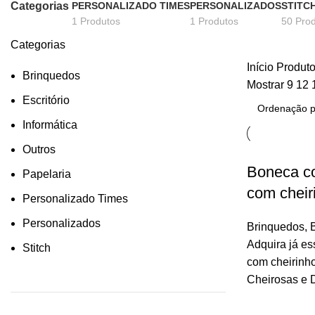
Categorias
PERSONALIZADO TIMES
PERSONALIZADOS
STITC
1 Produtos
1 Produtos
50 Pro
Categorias
Início
Produto
Brinquedos
Mostrar
9
12
Escritório
Informática
Outros
Boneca co
Papelaria
com cheiri
Personalizado Times
Personalizados
Brinquedos
,
Adquira já e
Stitch
com cheirinho
Cheirosas e D