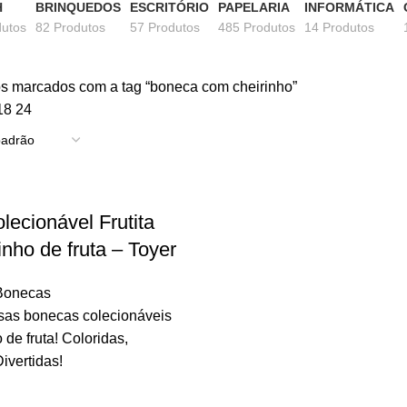
H
BRINQUEDOS
ESCRITÓRIO
PAPELARIA
INFORMÁTICA
dutos
82 Produtos
57 Produtos
485 Produtos
14 Produtos
s marcados com a tag “boneca com cheirinho”
18
24
lecionável Frutita
nho de fruta – Toyer
Bonecas
ssas bonecas colecionáveis
 de fruta! Coloridas,
ivertidas!