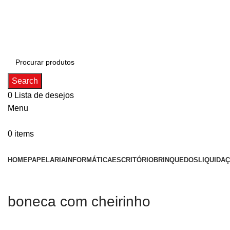
ADD ANYTHING HERE OR JUST REMOVE IT…
Search
0
Lista de desejos
Menu
0
items
Categorias
HOME
PAPELARIA
INFORMÁTICA
ESCRITÓRIO
BRINQUEDOS
LIQUIDA
boneca com cheirinho